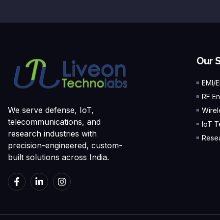
Our 
EMI/
RF En
We serve defense, IoT,
Wirel
telecommunications, and
IoT T
research industries with
Resea
precision-engineered, custom-
built solutions across India.