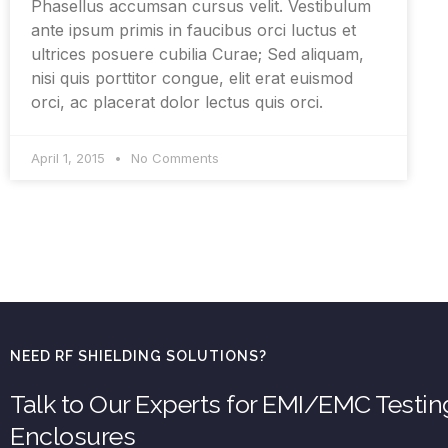
Phasellus accumsan cursus velit. Vestibulum
ante ipsum primis in faucibus orci luctus et
ultrices posuere cubilia Curae; Sed aliquam,
nisi quis porttitor congue, elit erat euismod
orci, ac placerat dolor lectus quis orci.
April 1, 2015
No Comments
NEED RF SHIELDING SOLUTIONS?
Talk to Our Experts for EMI/EMC Testi
Enclosures