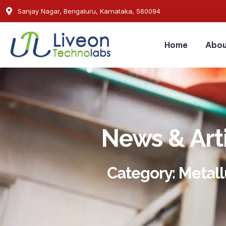
Sanjay Nagar, Bengaluru, Karnataka, 560094
Home
Abou
News & Art
Category: Metal