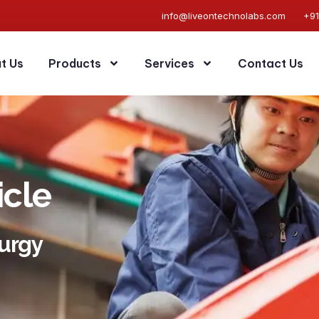
info@liveontechnolabs.com
+9
t Us
Products
Services
Contact Us
icle
lurgy